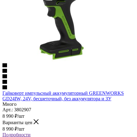
Гайковерт импульсный аккумуляторный GREENWORKS
GD24IW, 24V, бесщеточный, без аккумулятора и ЗУ
Много
Арт.: 3802907
8 990
₽
/шт
Варианты цен
8 990
₽
/шт
Подробности