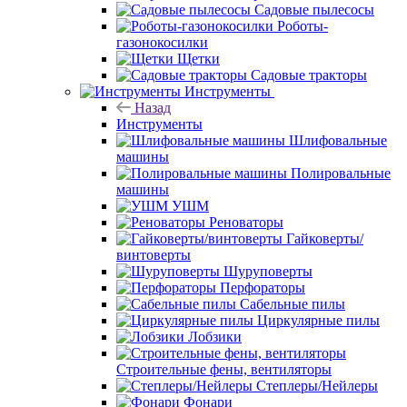
Садовые пылесосы
Роботы-
газонокосилки
Щетки
Садовые тракторы
Инструменты
Назад
Инструменты
Шлифовальные
машины
Полировальные
машины
УШМ
Реноваторы
Гайковерты/
винтоверты
Шуруповерты
Перфораторы
Сабельные пилы
Циркулярные пилы
Лобзики
Строительные фены, вентиляторы
Степлеры/Нейлеры
Фонари