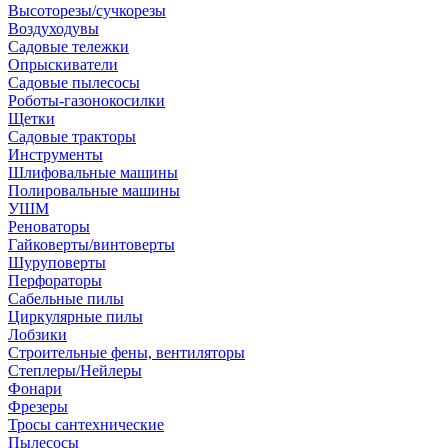
Высоторезы/сучкорезы
Воздуходувы
Садовые тележки
Опрыскиватели
Садовые пылесосы
Роботы-газонокосилки
Щетки
Садовые тракторы
Инструменты
Шлифовальные машины
Полировальные машины
УШМ
Реноваторы
Гайковерты/винтоверты
Шуруповерты
Перфораторы
Сабельные пилы
Циркулярные пилы
Лобзики
Строительные фены, вентиляторы
Степлеры/Нейлеры
Фонари
Фрезеры
Тросы сантехнические
Пылесосы