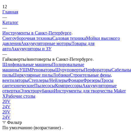
12
Главная
—
Каталог
—
Инструменты в Санкт-Петербурге
Снегоуборочная техника
Садовая техника
Мойки высокого
давления
Аккумуляторные моторы
Товары для
авто
Аккумуляторы и ЗУ
—
Гайковерты/винтоверты в Санкт-Петербурге
Шлифовальные машины
Полировальные
машины
УШМ
Реноваторы
Шуруповерты
Перфораторы
Сабельны
пилы
Циркулярные пилы
Лобзики
Строительные фены,
вентиляторы
Степлеры/Нейлеры
Фонари
Фрезеры
Тросы
сантехнические
Пылесосы
Компрессоры
Аккумуляторные
отвертки
Электрорубанки
Инструменты для творчества Maker
X
Рабочие столы
20V
24V
20V
24V
Фильтр
По умолчанию (возрастание)