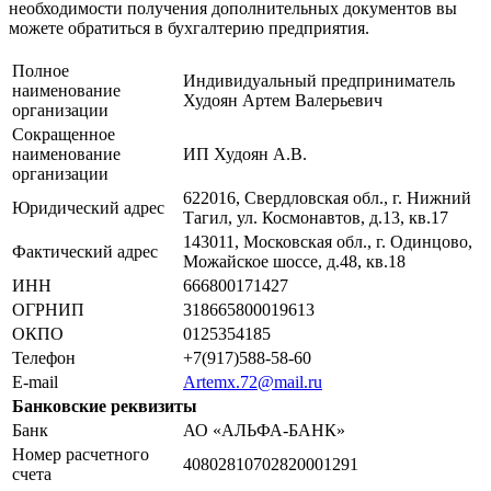
необходимости получения дополнительных документов вы
можете обратиться в бухгалтерию предприятия.
Полное
Индивидуальный предприниматель
наименование
Худоян Артем Валерьевич
организации
Сокращенное
наименование
ИП Худоян А.В.
организации
622016, Свердловская обл., г. Нижний
Юридический адрес
Тагил, ул. Космонавтов, д.13, кв.17
143011, Московская обл., г. Одинцово,
Фактический адрес
Можайское шоссе, д.48, кв.18
ИНН
666800171427
ОГРНИП
318665800019613
ОКПО
0125354185
Телефон
+7(917)588-58-60
E-mail
Artemx.72@mail.ru
Банковские реквизиты
Банк
АО «АЛЬФА-БАНК»
Номер расчетного
40802810702820001291
счета