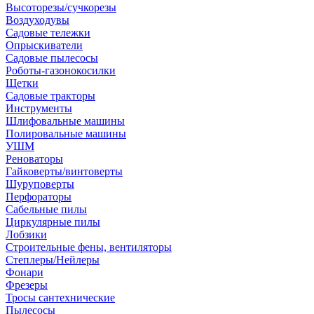
Высоторезы/сучкорезы
Воздуходувы
Садовые тележки
Опрыскиватели
Садовые пылесосы
Роботы-газонокосилки
Щетки
Садовые тракторы
Инструменты
Шлифовальные машины
Полировальные машины
УШМ
Реноваторы
Гайковерты/винтоверты
Шуруповерты
Перфораторы
Сабельные пилы
Циркулярные пилы
Лобзики
Строительные фены, вентиляторы
Степлеры/Нейлеры
Фонари
Фрезеры
Тросы сантехнические
Пылесосы