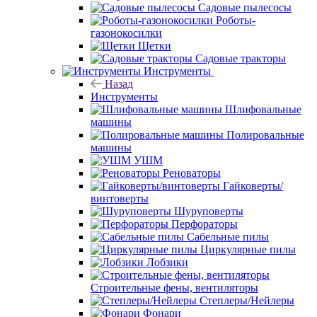
Садовые пылесосы
Роботы-
газонокосилки
Щетки
Садовые тракторы
Инструменты
Назад
Инструменты
Шлифовальные
машины
Полировальные
машины
УШМ
Реноваторы
Гайковерты/
винтоверты
Шуруповерты
Перфораторы
Сабельные пилы
Циркулярные пилы
Лобзики
Строительные фены, вентиляторы
Степлеры/Нейлеры
Фонари