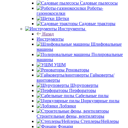
Садовые пылесосы
Роботы-
газонокосилки
Щетки
Садовые тракторы
Инструменты
Назад
Инструменты
Шлифовальные
машины
Полировальные
машины
УШМ
Реноваторы
Гайковерты/
винтоверты
Шуруповерты
Перфораторы
Сабельные пилы
Циркулярные пилы
Лобзики
Строительные фены, вентиляторы
Степлеры/Нейлеры
Фонари