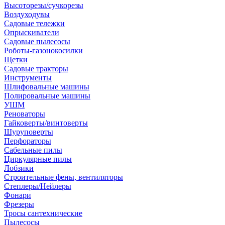
Высоторезы/сучкорезы
Воздуходувы
Садовые тележки
Опрыскиватели
Садовые пылесосы
Роботы-газонокосилки
Щетки
Садовые тракторы
Инструменты
Шлифовальные машины
Полировальные машины
УШМ
Реноваторы
Гайковерты/винтоверты
Шуруповерты
Перфораторы
Сабельные пилы
Циркулярные пилы
Лобзики
Строительные фены, вентиляторы
Степлеры/Нейлеры
Фонари
Фрезеры
Тросы сантехнические
Пылесосы