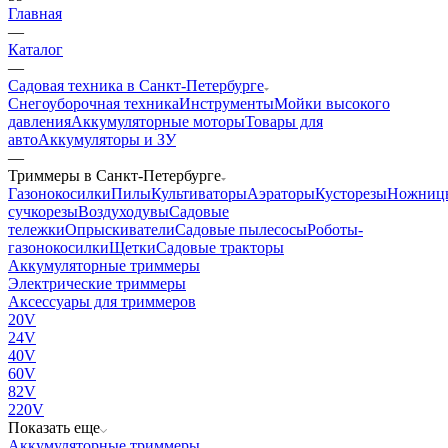
Главная
—
Каталог
—
Садовая техника в Санкт-Петербурге
Снегоуборочная техника
Инструменты
Мойки высокого
давления
Аккумуляторные моторы
Товары для
авто
Аккумуляторы и ЗУ
—
Триммеры в Санкт-Петербурге
Газонокосилки
Пилы
Культиваторы
Аэраторы
Кусторезы
Ножниц
сучкорезы
Воздуходувы
Садовые
тележки
Опрыскиватели
Садовые пылесосы
Роботы-
газонокосилки
Щетки
Садовые тракторы
Аккумуляторные триммеры
Электрические триммеры
Аксессуары для триммеров
20V
24V
40V
60V
82V
220V
Показать еще
Аккумуляторные триммеры