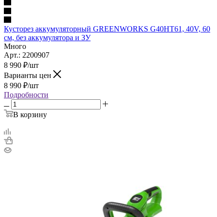
Кусторез аккумуляторный GREENWORKS G40HT61, 40V, 60
см, без аккумулятора и ЗУ
Много
Арт.: 2200907
8 990
₽
/шт
Варианты цен
8 990
₽
/шт
Подробности
В корзину