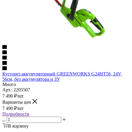
Кусторез аккумуляторный GREENWORKS G24HT56, 24V,
56см, без аккумулятора и ЗУ
Много
Арт.: 2205507
7 490
₽
/шт
Варианты цен
7 490
₽
/шт
Подробности
В корзину