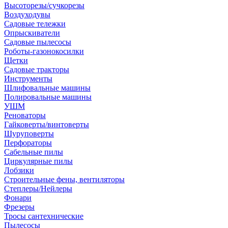
Высоторезы/сучкорезы
Воздуходувы
Садовые тележки
Опрыскиватели
Садовые пылесосы
Роботы-газонокосилки
Щетки
Садовые тракторы
Инструменты
Шлифовальные машины
Полировальные машины
УШМ
Реноваторы
Гайковерты/винтоверты
Шуруповерты
Перфораторы
Сабельные пилы
Циркулярные пилы
Лобзики
Строительные фены, вентиляторы
Степлеры/Нейлеры
Фонари
Фрезеры
Тросы сантехнические
Пылесосы