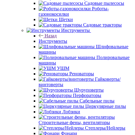
Садовые пылесосы
Роботы-
газонокосилки
Щетки
Садовые тракторы
Инструменты
Назад
Инструменты
Шлифовальные
машины
Полировальные
машины
УШМ
Реноваторы
Гайковерты/
винтоверты
Шуруповерты
Перфораторы
Сабельные пилы
Циркулярные пилы
Лобзики
Строительные фены, вентиляторы
Степлеры/Нейлеры
Фонари