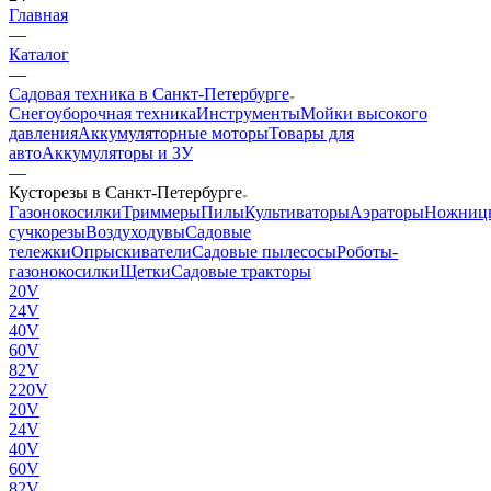
Главная
—
Каталог
—
Садовая техника в Санкт-Петербурге
Снегоуборочная техника
Инструменты
Мойки высокого
давления
Аккумуляторные моторы
Товары для
авто
Аккумуляторы и ЗУ
—
Кусторезы в Санкт-Петербурге
Газонокосилки
Триммеры
Пилы
Культиваторы
Аэраторы
Ножниц
сучкорезы
Воздуходувы
Садовые
тележки
Опрыскиватели
Садовые пылесосы
Роботы-
газонокосилки
Щетки
Садовые тракторы
20V
24V
40V
60V
82V
220V
20V
24V
40V
60V
82V