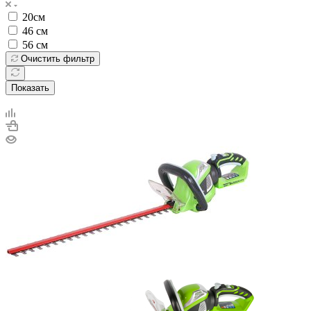
20см
46 см
56 см
Очистить фильтр
Показать