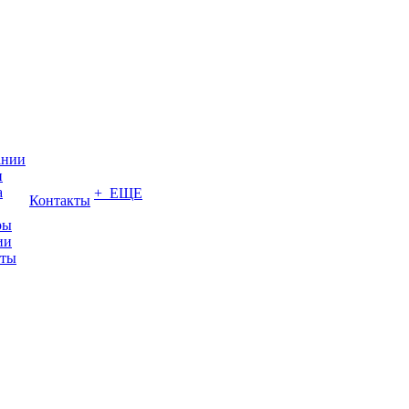
ании
и
а
+ ЕЩЕ
Контакты
ры
ии
иты