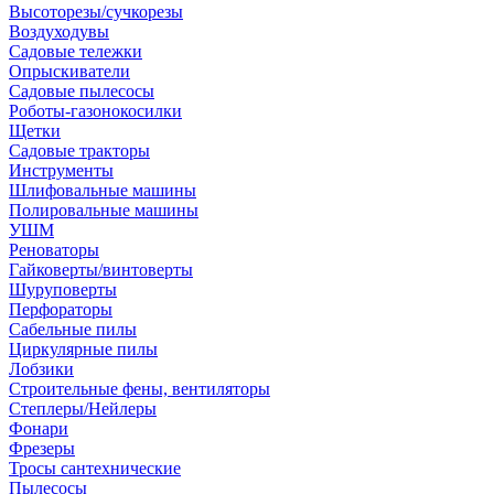
Высоторезы/сучкорезы
Воздуходувы
Садовые тележки
Опрыскиватели
Садовые пылесосы
Роботы-газонокосилки
Щетки
Садовые тракторы
Инструменты
Шлифовальные машины
Полировальные машины
УШМ
Реноваторы
Гайковерты/винтоверты
Шуруповерты
Перфораторы
Сабельные пилы
Циркулярные пилы
Лобзики
Строительные фены, вентиляторы
Степлеры/Нейлеры
Фонари
Фрезеры
Тросы сантехнические
Пылесосы