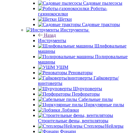
Садовые пылесосы
Роботы-
газонокосилки
Щетки
Садовые тракторы
Инструменты
Назад
Инструменты
Шлифовальные
машины
Полировальные
машины
УШМ
Реноваторы
Гайковерты/
винтоверты
Шуруповерты
Перфораторы
Сабельные пилы
Циркулярные пилы
Лобзики
Строительные фены, вентиляторы
Степлеры/Нейлеры
Фонари