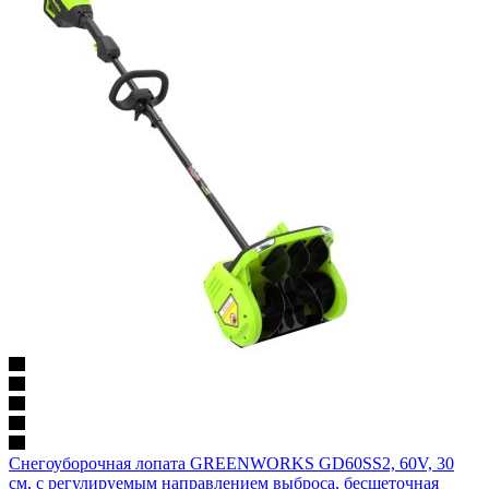
Снегоуборочная лопата GREENWORKS GD60SS2, 60V, 30
см, с регулируемым направлением выброса, бесщеточная