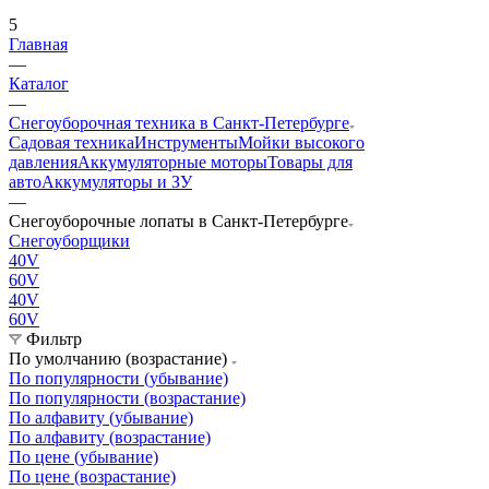
5
Главная
—
Каталог
—
Снегоуборочная техника в Санкт-Петербурге
Садовая техника
Инструменты
Мойки высокого
давления
Аккумуляторные моторы
Товары для
авто
Аккумуляторы и ЗУ
—
Снегоуборочные лопаты в Санкт-Петербурге
Снегоуборщики
40V
60V
40V
60V
Фильтр
По умолчанию (возрастание)
По популярности (убывание)
По популярности (возрастание)
По алфавиту (убывание)
По алфавиту (возрастание)
По цене (убывание)
По цене (возрастание)