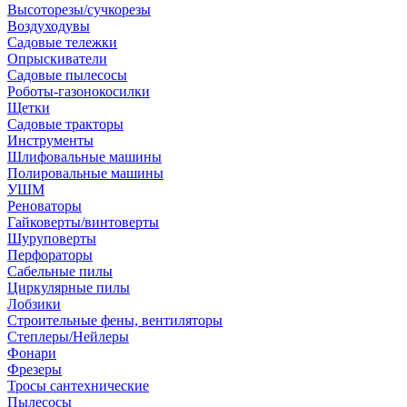
Высоторезы/сучкорезы
Воздуходувы
Садовые тележки
Опрыскиватели
Садовые пылесосы
Роботы-газонокосилки
Щетки
Садовые тракторы
Инструменты
Шлифовальные машины
Полировальные машины
УШМ
Реноваторы
Гайковерты/винтоверты
Шуруповерты
Перфораторы
Сабельные пилы
Циркулярные пилы
Лобзики
Строительные фены, вентиляторы
Степлеры/Нейлеры
Фонари
Фрезеры
Тросы сантехнические
Пылесосы